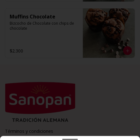
Muffins Chocolate
Bizcocho de Chocolate con chips de 
chocolate
$2.300
Términos y condiciones
Política de privacidad