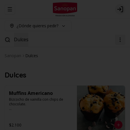
Abrir menu de navegación
Logi
¿Dónde quieres pedir?
Dulces
Sanopan
Dulces
Dulces
Muffins Americano
Bizcocho de vainilla con chips de 
chocolate.

Valor por unidad.
$2.100