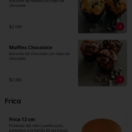
Bizcocho de vainilla con chips de 
N° de láminas: 30
chocolate.

Valor por unidad.
$2.100
Muffins Chocolate
Bizcocho de Chocolate con chips de 
chocolate
$2.300
Frica
Frica 12 cm
Producto del rubro panificación, 
pertenece a la familia de las masas 