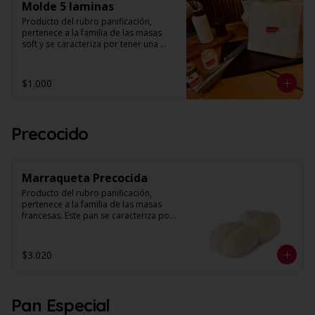
Molde 5 laminas
Su principal uso culinario es la 
preparación de hotdogs. 

Producto del rubro panificación, 
pertenece a la familia de las masas 
Largo: 17 cm.

soft y se caracteriza por tener una 
Unidades: 4 por envase.
textura suave y esponjosa, con miga 
húmeda de alveolos pequeños, 
parejos y uniformes. (Unidad contiene 
$1.000
5 laminas).

‼️OFERTA UNICA‼️ $1.000 LA UNIDAD, 
APROVECHA HASTA AGOTAR STOCK‼️
Precocido
Marraqueta Precocida
Producto del rubro panificación, 
pertenece a la familia de las masas 
francesas. Este pan se caracteriza por 
no contener materia grasa y por su 
crocancia, corteza delgada y miga con 
estructura homogénea y volumen. 

$3.020
Modo Preparación:  1- Pre calentar el 
horno a 180°C 2- Colocar los panes 
sobre la bandeja del horno 3- Hornear 
Pan Especial
por 7 minutos o hasta lograr un tono 