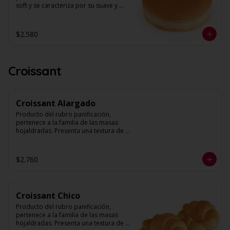
soft y se caracteriza por su suave y 
esponjosa textura. Presenta una fina 
corteza y un alveolo uniforme pero no 
compacto. Su forma es circular y su 
$2.580
volumen abundante. 

Diámetro: 12 cm

Unidades: 6
Croissant
Croissant Alargado
Producto del rubro panificación, 
pertenece a la familia de las masas 
hojaldradas. Presenta una textura de 
muchas hojas y levemente quebradiza, 
con una corteza muy fina. 

$2.760
Peso: 70 g. Aprox.

Unidades: 6
Croissant Chico
Producto del rubro panificación, 
pertenece a la familia de las masas 
hojaldradas. Presenta una textura de 