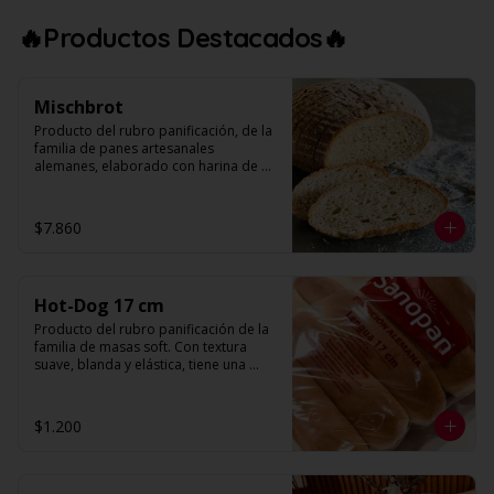
‼️OFERTA UNICA‼️ $1.000 LA UNIDAD, 
APROVECHA HASTA AGOTAR STOCK‼️
🔥Productos Destacados🔥
Mischbrot
Producto del rubro panificación, de la 
familia de panes artesanales 
alemanes, elaborado con harina de 
trigo y harina de centeno. Presenta una 
forma redonda, con volumen 
decorado con harina para otorgarle el 
$7.860
toque artesanal. Su textura es más 
bien compacta por el tipo de harinas 
utilizadas.

Hot-Dog 17 cm
Peso: 600 g. Aprox.
Producto del rubro panificación de la 
familia de masas soft. Con textura 
suave, blanda y elástica, tiene una 
corteza muy fina, alveolo pequeño y 
miga color blanco. Al someterlo a una 
suave presión, se aprecia un retorno, 
$1.200
constituyendo esto su máximo 
atributo de calidad. Se caracteriza por 
su forma alargada, con terminaciones 
redondeadas y base más sólida (piso). 