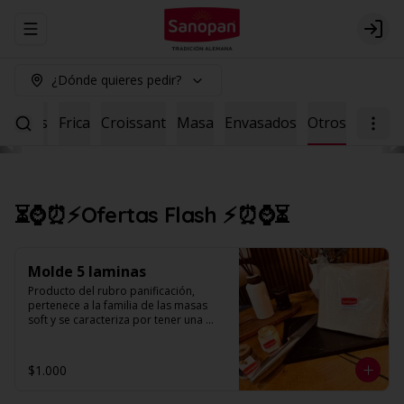
Abrir menu de navegación
Logi
¿Dónde quieres pedir?
Dulces
Frica
Croissant
Masa
Envasados
Otros
⏳⌚⏰⚡Ofertas Flash ⚡⏰⌚⏳
Molde 5 laminas
Producto del rubro panificación, 
pertenece a la familia de las masas 
soft y se caracteriza por tener una 
textura suave y esponjosa, con miga 
húmeda de alveolos pequeños, 
parejos y uniformes. (Unidad contiene 
$1.000
5 laminas).
