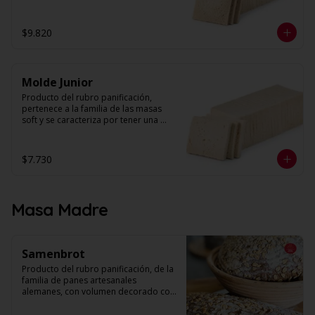
textura suave y esponjosa, con miga 
húmeda de alvéolos pequeños, 
parejos y uniformes. 

$9.820
Peso: 1,6 kg. aprox.

N° de láminas: 30
Molde Junior
Producto del rubro panificación, 
pertenece a la familia de las masas 
soft y se caracteriza por tener una 
textura suave y esponjosa. Su miga es 
húmeda con alveolos pequeños, 
parejos y uniformes. Se presenta 
$7.730
rebanado y sin corteza. 

Peso: 1 kg. Aprox.

N° de láminas: 30
Masa Madre
Samenbrot
Producto del rubro panificación, de la 
familia de panes artesanales 
alemanes, con volumen decorado con 
harina para otorgarle el toque 
artesanal. Su textura es más bien 