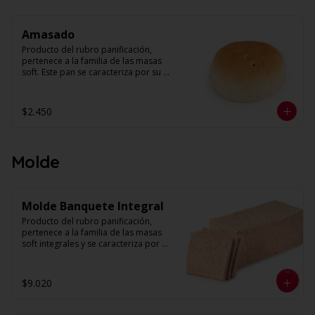
dorado

Capacidad: 1 kilo.
Amasado
Producto del rubro panificación, 
pertenece a la familia de las masas 
soft. Este pan se caracteriza por su 
estructura de miga homogénea y un 
alveolo uniforme. Su forma es 
redonda con volumen. 

$2.450
Peso unidad: 30 g. Aprox.

Capacidad: 1 kilo
Molde
Molde Banquete Integral
Producto del rubro panificación, 
pertenece a la familia de las masas 
soft integrales y se caracteriza por 
tener una textura suave y esponjosa. 
Su miga es húmeda con alveolos 
pequeños, parejos y uniformes. Se 
$9.020
presenta rebanado y sin corteza. 

La masa madre más allá de ser una 
levadura natural, mejora la textura y el 