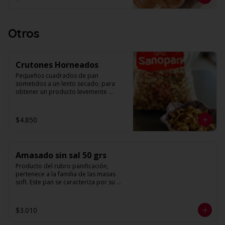
constituyendo esto su máximo 
atributo de calidad. Se caracteriza por 
su forma alargada, con terminaciones 
redondeadas y base más sólida (piso). 
Otros
Su principal uso culinario es la 
preparación de hotdogs. 

Largo: 17 cm.

Crutones Horneados
Unidades: 4 por envase.
Pequeños cuadrados de pan 
sometidos a un lento secado, para 
obtener un producto levemente 
tostado y crujiente, de tamaño 
relativamente regular. Entre sus 
principales usos culinarios está su 
$4.850
incorporación en ensaladas y sopas. 

Peso: 500 g. Aprox.
Amasado sin sal 50 grs
Producto del rubro panificación, 
pertenece a la familia de las masas 
soft. Este pan se caracteriza por su 
estructura de miga homogénea y un 
alveolo uniforme. Su forma es 
redonda con volumen.
$3.010