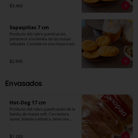
orificios en su superficie. 

$3.400
Diámetro: 10 cm

Unidades: 10
Sopaipillas 7 cm
Producto del rubro panificación, 
pertenece a la familia de las masas 
sobadas. Consiste en una masa cruda 
que se fríe para preparar la sopaipilla. 
Su forma es redonda y plana con 
orificios en su superficie. 

$2.900
Diámetro: 7 cm

Unidades: 10
Envasados
Hot-Dog 17 cm
Producto del rubro panificación de la 
familia de masas soft. Con textura 
suave, blanda y elástica, tiene una 
corteza muy fina, alveolo pequeño y 
miga color blanco. Al someterlo a una 
suave presión, se aprecia un retorno, 
$1.200