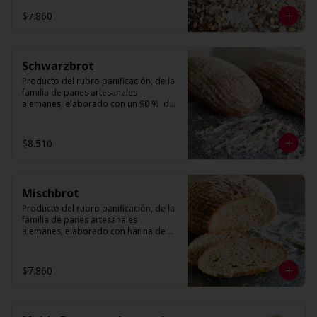
compacta por el tipo de harinas 
$7.860
utilizadas.

Cuenta con Linaza, Sésamo, Nueces y 
Avena
Schwarzbrot
Producto del rubro panificación, de la 
familia de panes artesanales 
alemanes, elaborado con un 90 %  de 
centeno. Presenta una forma ovalada, 
con volumen decorado con harina 
para otorgarle el toque artesanal. Su 
$8.510
textura es más bien compacta por el 
tipo de harinas utilizadas.
Mischbrot
Producto del rubro panificación, de la 
familia de panes artesanales 
alemanes, elaborado con harina de 
trigo y harina de centeno. Presenta una 
forma redonda, con volumen 
decorado con harina para otorgarle el 
$7.860
toque artesanal. Su textura es más 
bien compacta por el tipo de harinas 
utilizadas.
