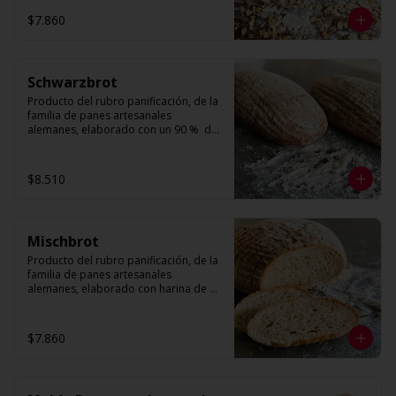
compacta por el tipo de harinas 
$7.860
utilizadas.

Cuenta con Linaza, Sésamo, Nueces y 
Avena
Schwarzbrot
Producto del rubro panificación, de la 
familia de panes artesanales 
alemanes, elaborado con un 90 %  de 
centeno. Presenta una forma ovalada, 
con volumen decorado con harina 
para otorgarle el toque artesanal. Su 
$8.510
textura es más bien compacta por el 
tipo de harinas utilizadas.
Mischbrot
Producto del rubro panificación, de la 
familia de panes artesanales 
alemanes, elaborado con harina de 
trigo y harina de centeno. Presenta una 
forma redonda, con volumen 
decorado con harina para otorgarle el 
$7.860
toque artesanal. Su textura es más 
bien compacta por el tipo de harinas 
utilizadas.
