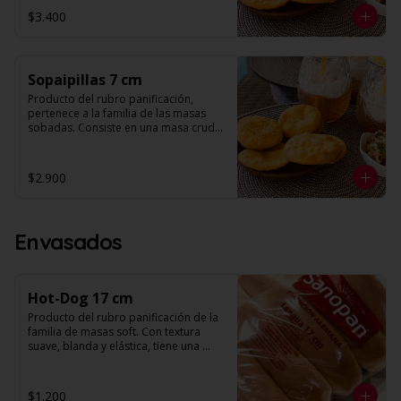
orificios en su superficie. 

$3.400
Diámetro: 10 cm

Unidades: 10
Sopaipillas 7 cm
Producto del rubro panificación, 
pertenece a la familia de las masas 
sobadas. Consiste en una masa cruda 
que se fríe para preparar la sopaipilla. 
Su forma es redonda y plana con 
orificios en su superficie. 

$2.900
Diámetro: 7 cm

Unidades: 10
Envasados
Hot-Dog 17 cm
Producto del rubro panificación de la 
familia de masas soft. Con textura 
suave, blanda y elástica, tiene una 
corteza muy fina, alveolo pequeño y 
miga color blanco. Al someterlo a una 
suave presión, se aprecia un retorno, 
$1.200