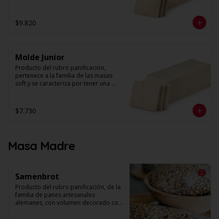
textura suave y esponjosa, con miga 
húmeda de alvéolos pequeños, 
parejos y uniformes. 

$9.820
Peso: 1,6 kg. aprox.

N° de láminas: 30
Molde Junior
Producto del rubro panificación, 
pertenece a la familia de las masas 
soft y se caracteriza por tener una 
textura suave y esponjosa. Su miga es 
húmeda con alveolos pequeños, 
parejos y uniformes. Se presenta 
$7.730
rebanado y sin corteza. 

Peso: 1 kg. Aprox.

N° de láminas: 30
Masa Madre
Samenbrot
Producto del rubro panificación, de la 
familia de panes artesanales 
alemanes, con volumen decorado con 
harina para otorgarle el toque 
artesanal. Su textura es más bien 