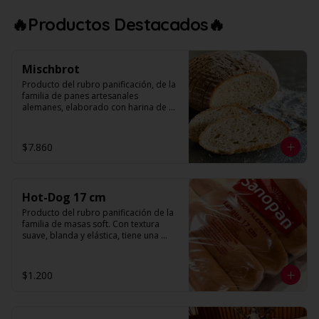
‼️OFERTA UNICA‼️ $1.000 LA UNIDAD, 
APROVECHA HASTA AGOTAR STOCK‼️
🔥Productos Destacados🔥
Mischbrot
Producto del rubro panificación, de la 
familia de panes artesanales 
alemanes, elaborado con harina de 
trigo y harina de centeno. Presenta una 
forma redonda, con volumen 
decorado con harina para otorgarle el 
$7.860
toque artesanal. Su textura es más 
bien compacta por el tipo de harinas 
utilizadas.

Hot-Dog 17 cm
Peso: 600 g. Aprox.
Producto del rubro panificación de la 
familia de masas soft. Con textura 
suave, blanda y elástica, tiene una 
corteza muy fina, alveolo pequeño y 
miga color blanco. Al someterlo a una 
suave presión, se aprecia un retorno, 
$1.200
constituyendo esto su máximo 
atributo de calidad. Se caracteriza por 
su forma alargada, con terminaciones 
redondeadas y base más sólida (piso). 