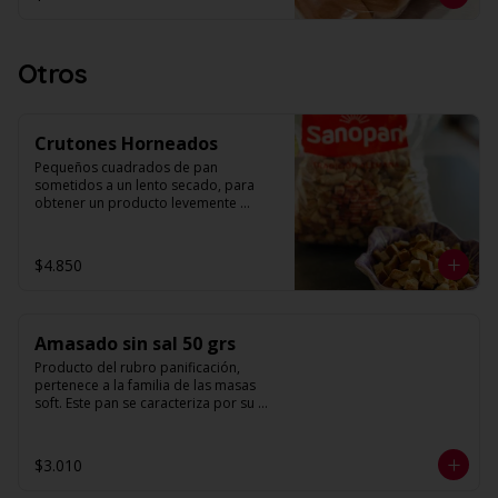
constituyendo esto su máximo 
atributo de calidad. Se caracteriza por 
su forma alargada, con terminaciones 
redondeadas y base más sólida (piso). 
Otros
Su principal uso culinario es la 
preparación de hotdogs. 

Largo: 17 cm.

Crutones Horneados
Unidades: 4 por envase.
Pequeños cuadrados de pan 
sometidos a un lento secado, para 
obtener un producto levemente 
tostado y crujiente, de tamaño 
relativamente regular. Entre sus 
principales usos culinarios está su 
$4.850
incorporación en ensaladas y sopas. 

Peso: 500 g. Aprox.
Amasado sin sal 50 grs
Producto del rubro panificación, 
pertenece a la familia de las masas 
soft. Este pan se caracteriza por su 
estructura de miga homogénea y un 
alveolo uniforme. Su forma es 
redonda con volumen.
$3.010