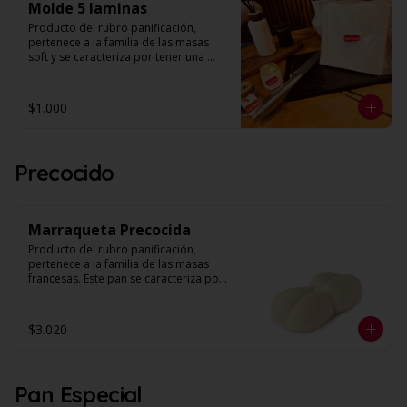
Molde 5 laminas
Su principal uso culinario es la 
preparación de hotdogs. 

Producto del rubro panificación, 
pertenece a la familia de las masas 
Largo: 17 cm.

soft y se caracteriza por tener una 
Unidades: 4 por envase.
textura suave y esponjosa, con miga 
húmeda de alveolos pequeños, 
parejos y uniformes. (Unidad contiene 
$1.000
5 laminas).

‼️OFERTA UNICA‼️ $1.000 LA UNIDAD, 
APROVECHA HASTA AGOTAR STOCK‼️
Precocido
Marraqueta Precocida
Producto del rubro panificación, 
pertenece a la familia de las masas 
francesas. Este pan se caracteriza por 
no contener materia grasa y por su 
crocancia, corteza delgada y miga con 
estructura homogénea y volumen. 

$3.020
Modo Preparación:  1- Pre calentar el 
horno a 180°C 2- Colocar los panes 
sobre la bandeja del horno 3- Hornear 
Pan Especial
por 7 minutos o hasta lograr un tono 