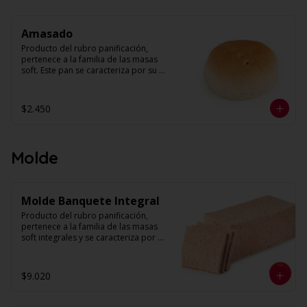
dorado

Capacidad: 1 kilo.
Amasado
Producto del rubro panificación, 
pertenece a la familia de las masas 
soft. Este pan se caracteriza por su 
estructura de miga homogénea y un 
alveolo uniforme. Su forma es 
redonda con volumen. 

$2.450
Peso unidad: 30 g. Aprox.

Capacidad: 1 kilo
Molde
Molde Banquete Integral
Producto del rubro panificación, 
pertenece a la familia de las masas 
soft integrales y se caracteriza por 
tener una textura suave y esponjosa. 
Su miga es húmeda con alveolos 
pequeños, parejos y uniformes. Se 
$9.020
presenta rebanado y sin corteza. 

La masa madre más allá de ser una 
levadura natural, mejora la textura y el 