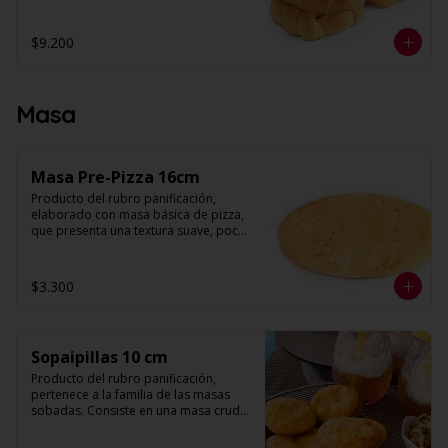
muchas hojas y levemente quebradiza, 
con una corteza muy fina. Su forma es 
de medialuna curva unida por los 
$9.200
extremos.

Peso: 30 g. Aprox

Unidades: 20
Masa
Masa Pre-Pizza 16cm
Producto del rubro panificación, 
elaborado con masa básica de pizza, 
que presenta una textura suave, poco 
volumen, decorado con salsa de 
tomates en su superficie. 

$3.300
Diámetro: 16 cm

Unidades: 5
Sopaipillas 10 cm
Producto del rubro panificación, 
pertenece a la familia de las masas 
sobadas. Consiste en una masa cruda 
que se fríe para preparar la sopaipilla. 
Su forma es redonda y plana con 