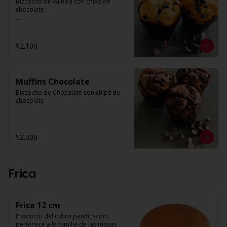
Bizcocho de vainilla con chips de 
N° de láminas: 30
chocolate.

Valor por unidad.
$2.100
Muffins Chocolate
Bizcocho de Chocolate con chips de 
chocolate
$2.300
Frica
Frica 12 cm
Producto del rubro panificación, 
pertenece a la familia de las masas 