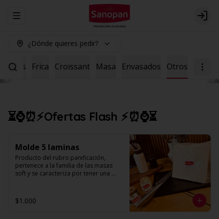
Abrir menu de navegación
Logi
¿Dónde quieres pedir?
Dulces
Frica
Croissant
Masa
Envasados
Otros
⏳⌚⏰⚡Ofertas Flash ⚡⏰⌚⏳
Molde 5 laminas
Producto del rubro panificación, 
pertenece a la familia de las masas 
soft y se caracteriza por tener una 
textura suave y esponjosa, con miga 
húmeda de alveolos pequeños, 
parejos y uniformes. (Unidad contiene 
$1.000
5 laminas).
