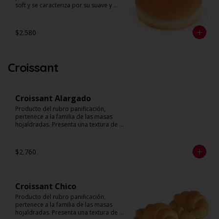
soft y se caracteriza por su suave y 
esponjosa textura. Presenta una fina 
corteza y un alveolo uniforme pero no 
compacto. Su forma es circular y su 
$2.580
volumen abundante. 

Diámetro: 12 cm

Unidades: 6
Croissant
Croissant Alargado
Producto del rubro panificación, 
pertenece a la familia de las masas 
hojaldradas. Presenta una textura de 
muchas hojas y levemente quebradiza, 
con una corteza muy fina. 

$2.760
Peso: 70 g. Aprox.

Unidades: 6
Croissant Chico
Producto del rubro panificación, 
pertenece a la familia de las masas 
hojaldradas. Presenta una textura de 