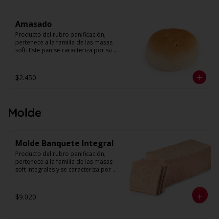
dorado

Capacidad: 1 kilo.
Amasado
Producto del rubro panificación, 
pertenece a la familia de las masas 
soft. Este pan se caracteriza por su 
estructura de miga homogénea y un 
alveolo uniforme. Su forma es 
redonda con volumen. 

$2.450
Peso unidad: 30 g. Aprox.

Capacidad: 1 kilo
Molde
Molde Banquete Integral
Producto del rubro panificación, 
pertenece a la familia de las masas 
soft integrales y se caracteriza por 
tener una textura suave y esponjosa. 
Su miga es húmeda con alveolos 
pequeños, parejos y uniformes. Se 
$9.020
presenta rebanado y sin corteza. 

La masa madre más allá de ser una 
levadura natural, mejora la textura y el 