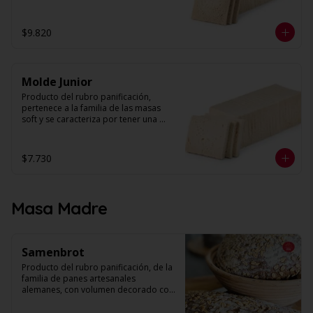
textura suave y esponjosa, con miga 
húmeda de alvéolos pequeños, 
parejos y uniformes. 

$9.820
Peso: 1,6 kg. aprox.

N° de láminas: 30
Molde Junior
Producto del rubro panificación, 
pertenece a la familia de las masas 
soft y se caracteriza por tener una 
textura suave y esponjosa. Su miga es 
húmeda con alveolos pequeños, 
parejos y uniformes. Se presenta 
$7.730
rebanado y sin corteza. 

Peso: 1 kg. Aprox.

N° de láminas: 30
Masa Madre
Samenbrot
Producto del rubro panificación, de la 
familia de panes artesanales 
alemanes, con volumen decorado con 
harina para otorgarle el toque 
artesanal. Su textura es más bien 