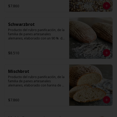
compacta por el tipo de harinas 
$7.860
utilizadas.

Cuenta con Linaza, Sésamo, Nueces y 
Avena
Schwarzbrot
Producto del rubro panificación, de la 
familia de panes artesanales 
alemanes, elaborado con un 90 %  de 
centeno. Presenta una forma ovalada, 
con volumen decorado con harina 
para otorgarle el toque artesanal. Su 
$8.510
textura es más bien compacta por el 
tipo de harinas utilizadas.
Mischbrot
Producto del rubro panificación, de la 
familia de panes artesanales 
alemanes, elaborado con harina de 
trigo y harina de centeno. Presenta una 
forma redonda, con volumen 
decorado con harina para otorgarle el 
$7.860
toque artesanal. Su textura es más 
bien compacta por el tipo de harinas 
utilizadas.
