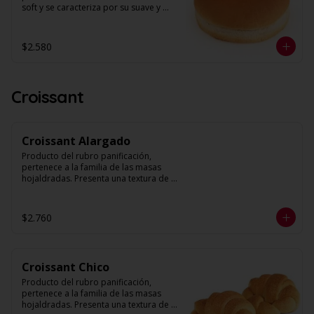
soft y se caracteriza por su suave y 
esponjosa textura. Presenta una fina 
corteza y un alveolo uniforme pero no 
compacto. Su forma es circular y su 
$2.580
volumen abundante. 

Diámetro: 12 cm

Unidades: 6
Croissant
Croissant Alargado
Producto del rubro panificación, 
pertenece a la familia de las masas 
hojaldradas. Presenta una textura de 
muchas hojas y levemente quebradiza, 
con una corteza muy fina. 

$2.760
Peso: 70 g. Aprox.

Unidades: 6
Croissant Chico
Producto del rubro panificación, 
pertenece a la familia de las masas 
hojaldradas. Presenta una textura de 