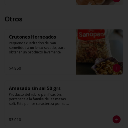
constituyendo esto su máximo 
atributo de calidad. Se caracteriza por 
su forma alargada, con terminaciones 
redondeadas y base más sólida (piso). 
Otros
Su principal uso culinario es la 
preparación de hotdogs. 

Largo: 17 cm.

Crutones Horneados
Unidades: 4 por envase.
Pequeños cuadrados de pan 
sometidos a un lento secado, para 
obtener un producto levemente 
tostado y crujiente, de tamaño 
relativamente regular. Entre sus 
principales usos culinarios está su 
$4.850
incorporación en ensaladas y sopas. 

Peso: 500 g. Aprox.
Amasado sin sal 50 grs
Producto del rubro panificación, 
pertenece a la familia de las masas 
soft. Este pan se caracteriza por su 
estructura de miga homogénea y un 
alveolo uniforme. Su forma es 
redonda con volumen.
$3.010