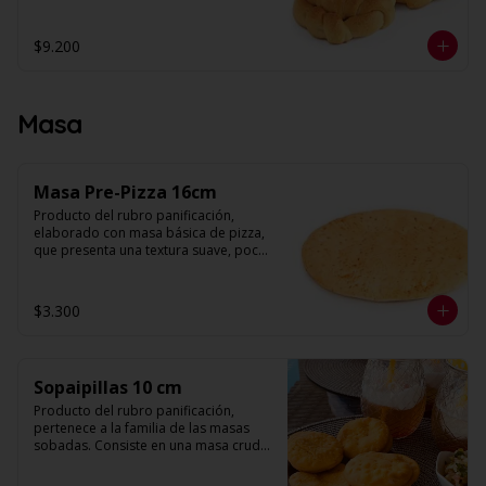
muchas hojas y levemente quebradiza, 
con una corteza muy fina. Su forma es 
de medialuna curva unida por los 
$9.200
extremos.

Peso: 30 g. Aprox

Unidades: 20
Masa
Masa Pre-Pizza 16cm
Producto del rubro panificación, 
elaborado con masa básica de pizza, 
que presenta una textura suave, poco 
volumen, decorado con salsa de 
tomates en su superficie. 

$3.300
Diámetro: 16 cm

Unidades: 5
Sopaipillas 10 cm
Producto del rubro panificación, 
pertenece a la familia de las masas 
sobadas. Consiste en una masa cruda 
que se fríe para preparar la sopaipilla. 
Su forma es redonda y plana con 