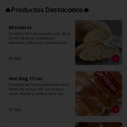
‼️OFERTA UNICA‼️ $1.000 LA UNIDAD, 
APROVECHA HASTA AGOTAR STOCK‼️
🔥Productos Destacados🔥
Mischbrot
Producto del rubro panificación, de la 
familia de panes artesanales 
alemanes, elaborado con harina de 
trigo y harina de centeno. Presenta una 
forma redonda, con volumen 
decorado con harina para otorgarle el 
$7.860
toque artesanal. Su textura es más 
bien compacta por el tipo de harinas 
utilizadas.

Hot-Dog 17 cm
Peso: 600 g. Aprox.
Producto del rubro panificación de la 
familia de masas soft. Con textura 
suave, blanda y elástica, tiene una 
corteza muy fina, alveolo pequeño y 
miga color blanco. Al someterlo a una 
suave presión, se aprecia un retorno, 
$1.200
constituyendo esto su máximo 
atributo de calidad. Se caracteriza por 
su forma alargada, con terminaciones 
redondeadas y base más sólida (piso). 