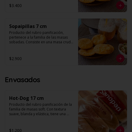
orificios en su superficie. 

$3.400
Diámetro: 10 cm

Unidades: 10
Sopaipillas 7 cm
Producto del rubro panificación, 
pertenece a la familia de las masas 
sobadas. Consiste en una masa cruda 
que se fríe para preparar la sopaipilla. 
Su forma es redonda y plana con 
orificios en su superficie. 

$2.900
Diámetro: 7 cm

Unidades: 10
Envasados
Hot-Dog 17 cm
Producto del rubro panificación de la 
familia de masas soft. Con textura 
suave, blanda y elástica, tiene una 
corteza muy fina, alveolo pequeño y 
miga color blanco. Al someterlo a una 
suave presión, se aprecia un retorno, 
$1.200