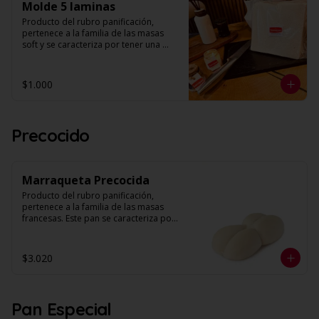
Molde 5 laminas
Su principal uso culinario es la 
preparación de hotdogs. 

Producto del rubro panificación, 
pertenece a la familia de las masas 
Largo: 17 cm.

soft y se caracteriza por tener una 
Unidades: 4 por envase.
textura suave y esponjosa, con miga 
húmeda de alveolos pequeños, 
parejos y uniformes. (Unidad contiene 
$1.000
5 laminas).

‼️OFERTA UNICA‼️ $1.000 LA UNIDAD, 
APROVECHA HASTA AGOTAR STOCK‼️
Precocido
Marraqueta Precocida
Producto del rubro panificación, 
pertenece a la familia de las masas 
francesas. Este pan se caracteriza por 
no contener materia grasa y por su 
crocancia, corteza delgada y miga con 
estructura homogénea y volumen. 

$3.020
Modo Preparación:  1- Pre calentar el 
horno a 180°C 2- Colocar los panes 
sobre la bandeja del horno 3- Hornear 
Pan Especial
por 7 minutos o hasta lograr un tono 