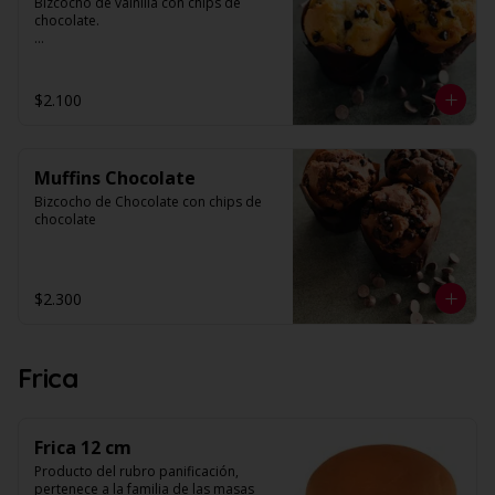
Bizcocho de vainilla con chips de 
N° de láminas: 30
chocolate.

Valor por unidad.
$2.100
Muffins Chocolate
Bizcocho de Chocolate con chips de 
chocolate
$2.300
Frica
Frica 12 cm
Producto del rubro panificación, 
pertenece a la familia de las masas 