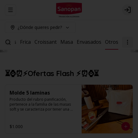
Abrir menu de navegación
Logi
¿Dónde quieres pedir?
Dulces
Frica
Croissant
Masa
Envasados
Otros
⏳⌚⏰⚡Ofertas Flash ⚡⏰⌚⏳
Molde 5 laminas
Producto del rubro panificación, 
pertenece a la familia de las masas 
soft y se caracteriza por tener una 
textura suave y esponjosa, con miga 
húmeda de alveolos pequeños, 
parejos y uniformes. (Unidad contiene 
$1.000
5 laminas).
